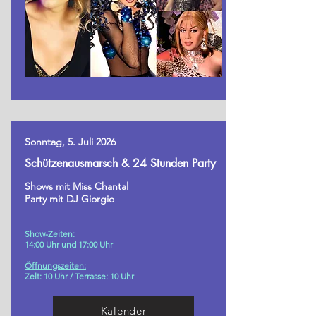
Sonntag, 5. Juli 2026
Schützenausmarsch & 24 Stunden Party
Shows mit Miss Chantal
Party mit DJ Giorgio
Show-Zeiten:
14:00
Uhr und 17:00 Uhr
Öffnungszeiten:
Zelt: 10 Uhr /
Terrasse: 10 Uhr
Kalender