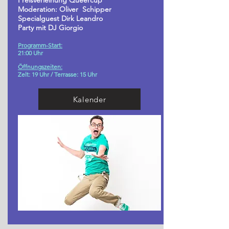
Preisverleihung Queercup
Moderation: Oliver Schipper
Specialguest Dirk Leandro
Party mit DJ Giorgio
Programm-Start:
21
:00 Uhr
Öffnungszeiten:
Zelt: 19 Uhr /
Terrasse: 15 Uhr
Kalender