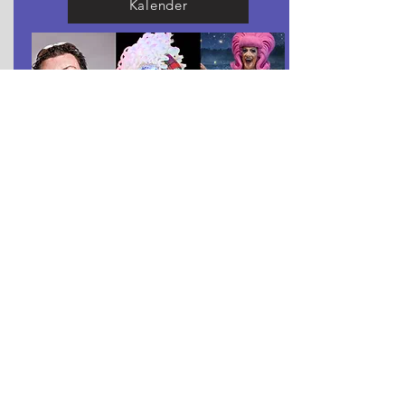
Kalender
Sonntag, 12. Juli 2026
Schlagerparty mit Karaoke
Schlagerparty mit der legendären Karaoke
der Bar Romantis
anschl. Party