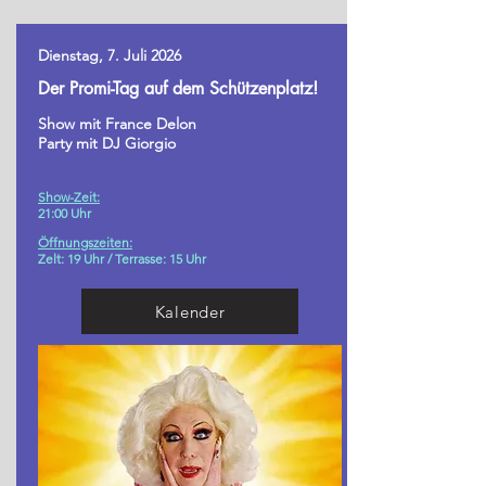
Dienstag, 7. Juli 2026
Der Promi-Tag auf dem Schützenplatz!
Show mit France Delon
Party mit DJ Giorgio
Show-Zeit:
21:00 Uhr
Öffnungszeiten:
Zelt: 19 Uhr /
Terrasse: 15 Uhr
Kalender