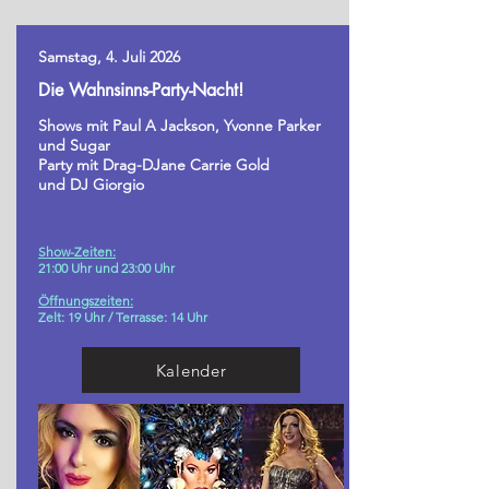
Samstag, 4. Juli 2026
Die Wahnsinns-Party-Nacht!
Shows mit Paul A Jackson, Yvonne Parker
und Sugar
Party mit Drag-DJane Carrie Gold
und DJ Giorgio
Show-Zeiten:
21:00 Uhr und 23:00 Uhr
Öffnungszeiten:
Zelt: 19 Uhr /
Terrasse: 14 Uhr
Kalender