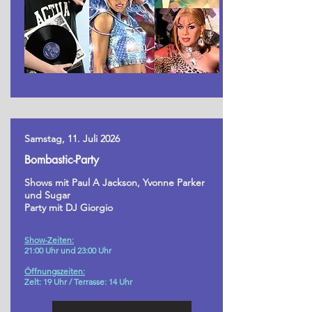
Samstag, 11. Juli 2026
Bombastic-Party
Shows mit Paul A Jackson, Yvonne Parker
und Sugar
Party mit
DJ Giorgio
Show-Zeiten:
21:00 Uhr und 23:00 Uhr
Öffnungszeiten:
Zelt: 19 Uhr /
Terrasse: 14 Uhr