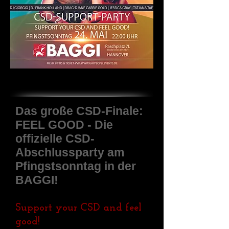
Das große CSD-Finale:
FEEL GOOD - Die
offizielle CSD-
Abschlussparty am
Pfingstsonntag in der
BAGGI!
Support your CSD and feel
good!