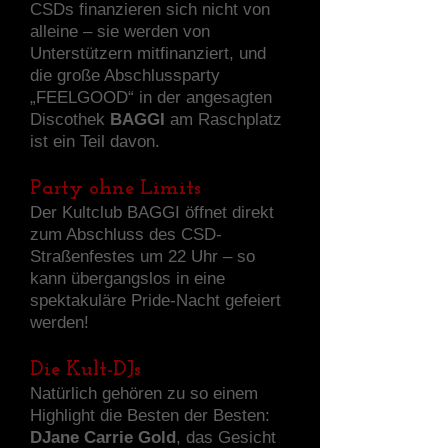
CSDs finanzieren sich nicht von
alleine – sie werden von
Unterstützern mitfinanziert, und
die große Abschlussparty
„FEELGOOD“ in der angesagten
Discothek
BAGGI
am Raschplatz
ist ein Teil davon.
Party ohne Limits
Der Kultclub
BAGGI
öffnet direkt
zum Abschluss des CSD-
Straßenfestes um 22 Uhr – so
kann übergangslos in eine
spektakuläre Pride-Nacht gefeiert
werden!
Die Kult-DJs
Natürlich gehören zu so einem
Highlight die Besten der Besten:
DJane Carrie Gold
, das Gesicht