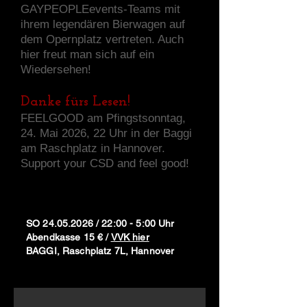
GAYPEOPLEevents-Teams mit
ihrem legendären Bierwagen auf
dem Opernplatz vertreten. Auch
hier freut man sich auf ein
Wiedersehen!
Danke fürs Lesen!
FEELGOOD am Pfingstsonntag,
24. Mai 2026, 22 Uhr in der Baggi
am Raschplatz in Hannover.
Support your CSD and feel good!
SO
24.05.2026
/ 22:00 - 5:00 Uhr
Abendkasse 15 € /
VVK hier
BAGGI, Raschplatz 7L, Hannover