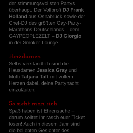
der stimmungsvollsten Partys
überhaupt. Der Vollprofi
DJ Frank
Holland
aus Osnabrück sowie der
Chef-DJ des größten Gay-Party-
Marathons Deutschlands – dem
GAYPEOPLEZELT –
DJ Giorgio
in der Smoker-Lounge.
Herzdamen
Selbstverständlich sind die
Hausdamen
Jessica Gray
und
Mutti
Tatjana Taft
mit vollem
Herzen dabei, deine Partynacht
einzuläuten.
So sieht man sich
Spaß haben ist Ehrensache –
darum solltet ihr rasch euer Ticket
lösen! Auch in diesem Jahr sind
die beliebten Gesichter des