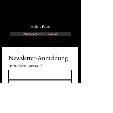
weitere Fotos
Weitere Foto-Galerien
Newsletter-Anmeldung
Deine Email-Adresse:
*
Absenden
Ich möchte den kostenlosen 
GAYPEOPLE-Events-Newsletter 
per Email erhalten.
*